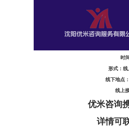
时间
形式：线
线下地点
线上
优米咨询
详情可联