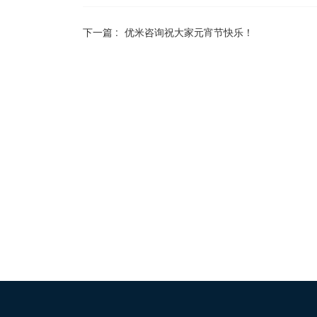
下一篇 :
优米咨询祝大家元宵节快乐！